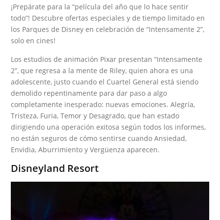
¡Prepárate para la “película del año que lo hace sentir
todo”! Descubre ofertas especiales y de tiempo limitado en
los Parques de Disney en celebración de “Intensamente 2”,
solo en cines!
Los estudios de animación Pixar presentan “Intensamente
2”, que regresa a la mente de Riley, quien ahora es una
adolescente, justo cuando el Cuartel General está siendo
demolido repentinamente para dar paso a algo
completamente inesperado: nuevas emociones. Alegría,
Tristeza, Furia, Temor y Desagrado, que han estado
dirigiendo una operación exitosa según todos los informes,
no están seguros de cómo sentirse cuando Ansiedad,
Envidia, Aburrimiento y Vergüenza aparecen.
Disneyland Resort