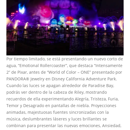
Por tiempo limitado, se está presentando un nuevo corto de
agua, “Emotional Rollercoaster”, que destaca “Intensamente
2” de Pixar, antes de “World of Color – ONE” presentado por
PANDORA® Jewelry en Disney California Adventure Park.
Cuando las luces se apagan alrededor de Paradise Bay,
podrás ver dentro de la cabeza de Riley, mostrando
recuerdos de ella experimentando Alegría, Tristeza, Furia,
Temor y Desagrado en pantallas de niebla. Proyecciones
animadas, majestuosas fuentes sincronizadas con la
música, deslumbrantes láseres y luces brillantes se
combinan para presentar las nuevas emociones, Ansiedad,