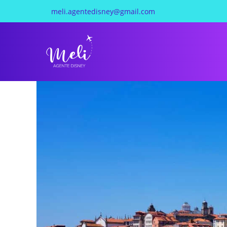
meli.agentedisney@gmail.com