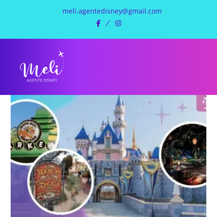
meli.agentedisney@gmail.com
facebook
instagram
Disneyland
California