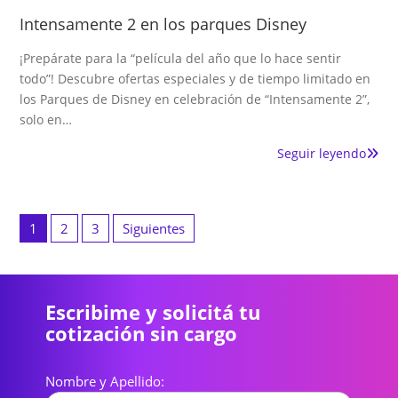
Intensamente 2 en los parques Disney
¡Prepárate para la “película del año que lo hace sentir
todo”! Descubre ofertas especiales y de tiempo limitado en
los Parques de Disney en celebración de “Intensamente 2”,
solo en…
Seguir leyendo
Paginación
de
1
2
3
Siguientes
entradas
Escribime y solicitá tu
cotización sin cargo
Nombre y Apellido: