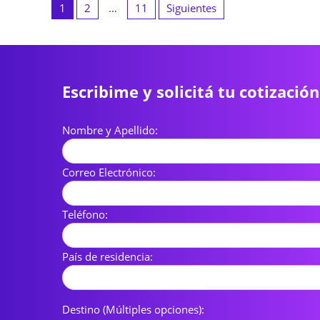
de
1
2
…
11
Siguientes
entradas
Escribime y solicitá tu cotización
Nombre y Apellido:
Correo Electrónico:
Teléfono:
País de residencia:
Destino (Múltiples opciones):