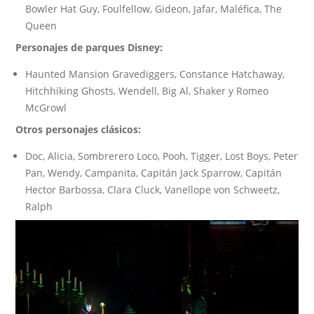
Bowler Hat Guy, Foulfellow, Gideon, Jafar, Maléfica, The
Queen
Personajes de parques Disney:
Haunted Mansion Gravediggers, Constance Hatchaway,
Hitchhiking Ghosts, Wendell, Big Al, Shaker y Romeo
McGrowl
Otros personajes clásicos:
Doc, Alicia, Sombrerero Loco, Pooh, Tigger, Lost Boys, Peter
Pan, Wendy, Campanita, Capitán Jack Sparrow, Capitán
Hector Barbossa, Clara Cluck, Vanellope von Schweetz,
Ralph