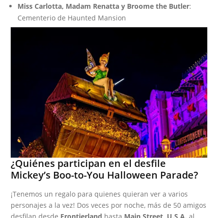
Miss Carlotta, Madam Renatta y Broome the Butler
:
Cementerio de Haunted Mansion
¿Quiénes participan en el desfile
Mickey’s Boo-to-You Halloween Parade?
¡Tenemos un regalo para quienes quieran ver a varios
personajes a la vez! Dos veces por noche, más de 50 amigos
desfilan desde
Frontierland
hasta
Main Street, U.S.A.
al