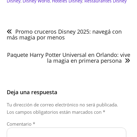
Disney
, 
Disney World
, 
Hoteles Disney
, 
Restaurantes Disney
Navegación
de
Promo cruceros Disney 2025: navegá con
entradas
más magia por menos
Paquete Harry Potter Universal en Orlando: vive
la magia en primera persona
Deja una respuesta
Tu dirección de correo electrónico no será publicada.
Los campos obligatorios están marcados con
*
Comentario
*