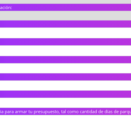
uación:
a para armar tu presupuesto, tal como cantidad de días de parque,