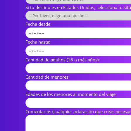
Si tu destino es en Estados Unidos, selecciona tu sit
Fecha desde:
Fecha hasta:
Cantidad de adultos (18 o más años):
Cantidad de menores:
Edades de los menores al momento del viaje:
Comentarios (cualquier aclaración que creas necesari